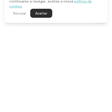
continuares a navegar, aceitas a nossa
política de
cookies
.
Recusar
Aceitar
Qualidade que se nota no detalhe. Personalização, marketing
digital, fotografia e merchandising em Cascais, Portugal.
SERVIÇOS
Gestão de Redes Sociais
Fotografia