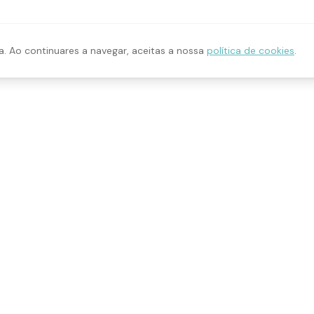
a. Ao continuares a navegar, aceitas a nossa
política de cookies
.
ÇOS
CONTACTO
geral@ahonui.pt
de Redes Sociais
926 030 758
fia
S. Domingos de Rana, Cascai
dising
Portugal
s para Empresas
ine