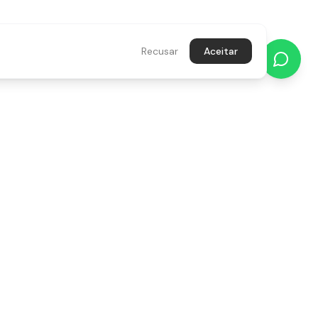
Recusar
Aceitar
NEWSLETTER
Recebe novidades, promoções e
inspiração diretamente no teu email.
s,