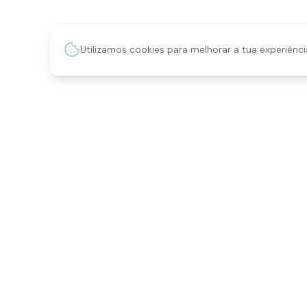
Utilizamos cookies para melhorar a tua experiênci
SERVI
Gestão 
Qualidade que se nota no detalhe.
Fotogra
Personalização, marketing digital,
fotografia e merchandising em
Merchan
Cascais, Portugal.
Soluçõe
Loja Onl
Galeria