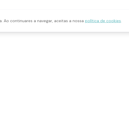
a. Ao continuares a navegar, aceitas a nossa
política de cookies
.
ÇOS
CONTACTO
geral@ahonui.pt
de Redes Sociais
926 030 758
fia
S. Domingos de Rana, Cascai
dising
Portugal
s para Empresas
ine