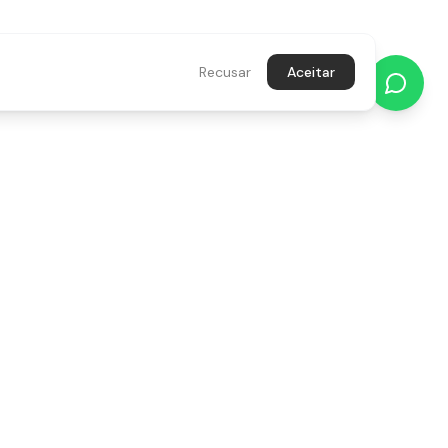
Recusar
Aceitar
NEWSLETTER
Recebe novidades, promoções e
inspiração diretamente no teu email.
s,