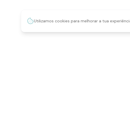
Utilizamos cookies para melhorar a tua experiênci
SERVI
Gestão 
Qualidade que se nota no detalhe.
Fotogra
Personalização, marketing digital,
fotografia e merchandising em
Merchan
Cascais, Portugal.
Soluçõe
Loja Onl
Galeria